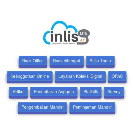
Back Office
Baca ditempat
Buku Tamu
Keanggotaan Online
Layanan Koleksi Digital
OPAC
Artikel
Pendaftaran Anggota
Statistik
Survey
Pengembalian Mandiri
Peminjaman Mandiri